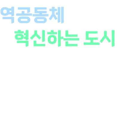
역공동체
가 주도
로
혁신하는 도시
를